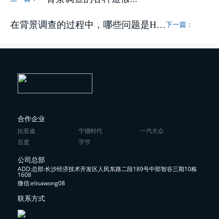
在背景调查的过程中，哪些问题是HR所不能...
下一篇：
合作企业
比亚迪
宁德时代
一汽大众
百度
字节
公司总部
ADD:总部:长沙经济技术开发区人民东路二段189号中部智谷三期10栋
1608
微信:elisawong08
联系方式