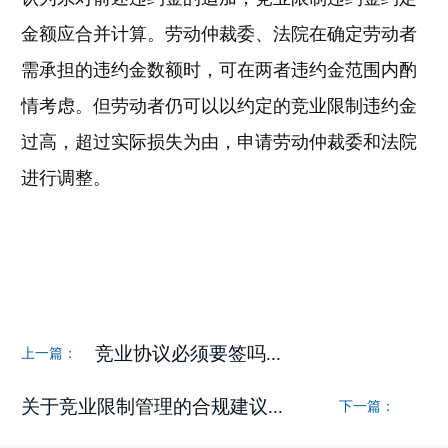
金额应合并计算。劳动仲裁委、法院在确定劳动者
需承担的违约金数额时，可在两者违约金范围内酌
情考虑。但劳动者仍可以以约定的竞业限制违约金
过高，超过实际损失为由，申请劳动仲裁委和法院
进行调整。
竞业协议必须要签吗...
上一篇：
关于竞业限制管理的合规建议...
下一篇：